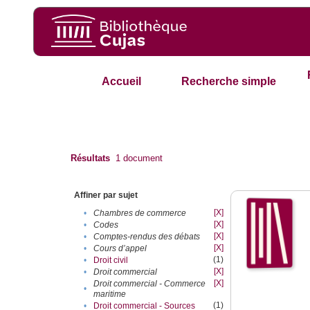
Accueil
Recherche simple
Résultats
1
document
Affiner par sujet
[X]
•
Chambres de commerce
[X]
•
Codes
[X]
•
Comptes-rendus des débats
[X]
•
Cours d’appel
(1)
•
Droit civil
[X]
•
Droit commercial
[X]
Droit commercial - Commerce
•
maritime
(1)
•
Droit commercial - Sources