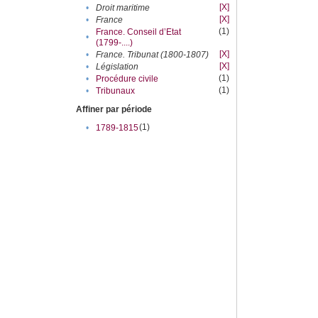
[X]
•
Droit maritime
[X]
•
France
(1)
France. Conseil d’Etat
•
(1799-....)
[X]
•
France. Tribunat (1800-1807)
[X]
•
Législation
(1)
•
Procédure civile
(1)
•
Tribunaux
Affiner par période
(1)
•
1789-1815