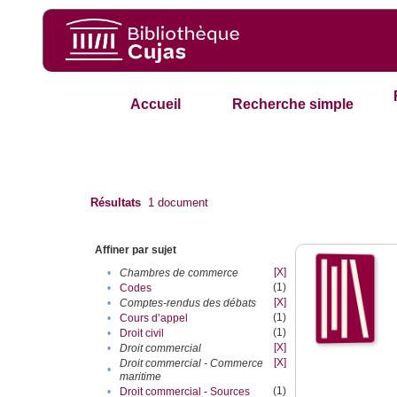
Accueil
Recherche simple
Résultats
1
document
Affiner par sujet
[X]
•
Chambres de commerce
(1)
•
Codes
[X]
•
Comptes-rendus des débats
(1)
•
Cours d’appel
(1)
•
Droit civil
[X]
•
Droit commercial
[X]
Droit commercial - Commerce
•
maritime
(1)
•
Droit commercial - Sources