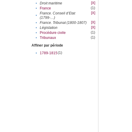
[X]
•
Droit maritime
(1)
•
France
[X]
France. Conseil d’Etat
•
(1799-....)
[X]
•
France. Tribunat (1800-1807)
[X]
•
Législation
(1)
•
Procédure civile
(1)
•
Tribunaux
Affiner par période
(1)
•
1789-1815