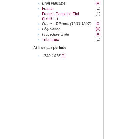
[X]
•
Droit maritime
(1)
•
France
(1)
France. Conseil d’Etat
•
(1799-....)
[X]
•
France. Tribunat (1800-1807)
[X]
•
Législation
[X]
•
Procédure civile
(1)
•
Tribunaux
Affiner par période
[X]
•
1789-1815