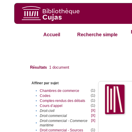
Accueil
Recherche simple
Résultats
1
document
Affiner par sujet
(1)
•
Chambres de commerce
(1)
•
Codes
(1)
•
Comptes-rendus des débats
(1)
•
Cours d’appel
[X]
•
Droit civil
[X]
•
Droit commercial
[X]
Droit commercial - Commerce
•
maritime
(1)
•
Droit commercial - Sources