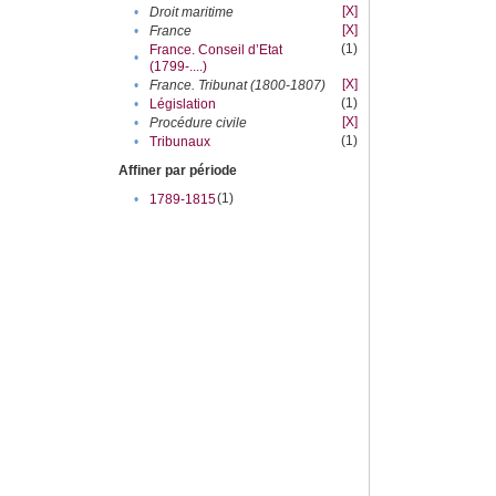
[X]
•
Droit maritime
[X]
•
France
(1)
France. Conseil d’Etat
•
(1799-....)
[X]
•
France. Tribunat (1800-1807)
(1)
•
Législation
[X]
•
Procédure civile
(1)
•
Tribunaux
Affiner par période
(1)
•
1789-1815