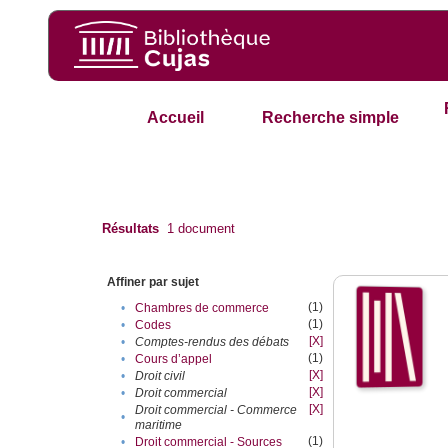
Accueil
Recherche simple
Résultats
1
document
Affiner par sujet
(1)
•
Chambres de commerce
(1)
•
Codes
[X]
•
Comptes-rendus des débats
(1)
•
Cours d’appel
[X]
•
Droit civil
[X]
•
Droit commercial
[X]
Droit commercial - Commerce
•
maritime
(1)
•
Droit commercial - Sources