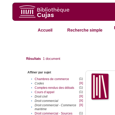
Accueil
Recherche simple
Résultats
1
document
Affiner par sujet
(1)
•
Chambres de commerce
[X]
•
Codes
(1)
•
Comptes-rendus des débats
(1)
•
Cours d’appel
[X]
•
Droit civil
[X]
•
Droit commercial
[X]
Droit commercial - Commerce
•
maritime
(1)
•
Droit commercial - Sources