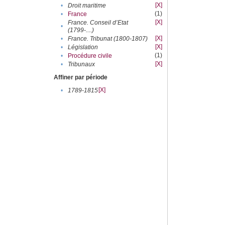
[X]
•
Droit maritime
(1)
•
France
[X]
France. Conseil d’Etat
•
(1799-....)
[X]
•
France. Tribunat (1800-1807)
[X]
•
Législation
(1)
•
Procédure civile
[X]
•
Tribunaux
Affiner par période
[X]
•
1789-1815