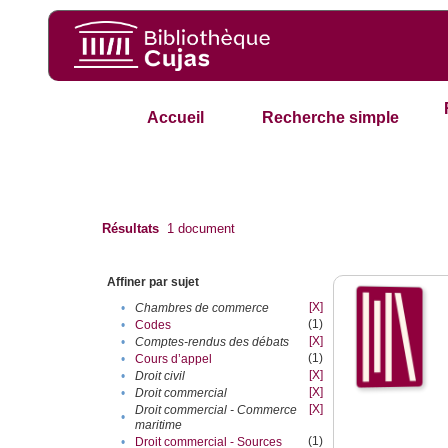
Accueil
Recherche simple
Résultats
1
document
Affiner par sujet
[X]
•
Chambres de commerce
(1)
•
Codes
[X]
•
Comptes-rendus des débats
(1)
•
Cours d’appel
[X]
•
Droit civil
[X]
•
Droit commercial
[X]
Droit commercial - Commerce
•
maritime
(1)
•
Droit commercial - Sources