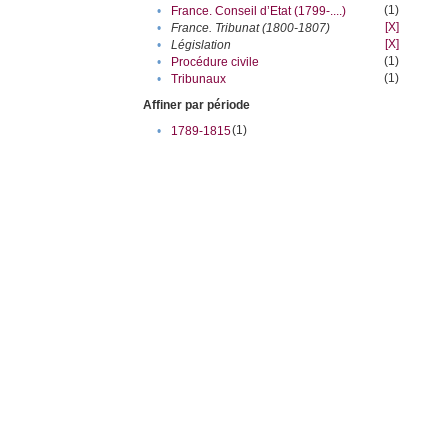
(1)
•
France. Conseil d’Etat (1799-....)
[X]
•
France. Tribunat (1800-1807)
[X]
•
Législation
(1)
•
Procédure civile
(1)
•
Tribunaux
Affiner par période
(1)
•
1789-1815