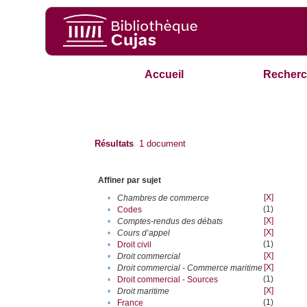
Accueil
Recherc
Résultats
1
document
Affiner par sujet
[X]
•
Chambres de commerce
(1)
•
Codes
[X]
•
Comptes-rendus des débats
[X]
•
Cours d’appel
(1)
•
Droit civil
[X]
•
Droit commercial
[X]
•
Droit commercial - Commerce maritime
(1)
•
Droit commercial - Sources
[X]
•
Droit maritime
(1)
•
France