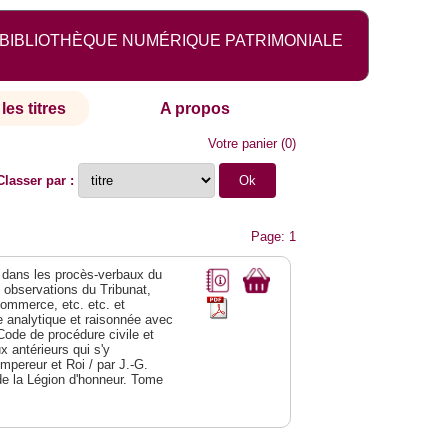
BIBLIOTHÈQUE NUMÉRIQUE PATRIMONIALE
les titres
A propos
Votre panier
(
0
)
Classer par :
Page: 1
dans les procès-verbaux du
s observations du Tribunat,
commerce, etc. etc. et
analytique et raisonnée avec
Code de procédure civile et
 antérieurs qui s'y
Empereur et Roi / par J.-G.
de la Légion d'honneur. Tome