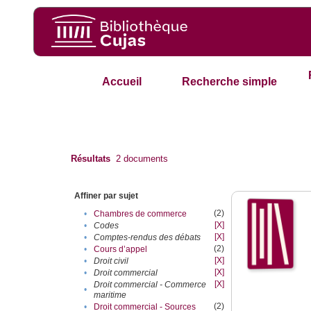
Accueil
Recherche simple
Résultats
2
documents
Affiner par sujet
(2)
•
Chambres de commerce
[X]
•
Codes
[X]
•
Comptes-rendus des débats
(2)
•
Cours d’appel
[X]
•
Droit civil
[X]
•
Droit commercial
[X]
Droit commercial - Commerce
•
maritime
(2)
•
Droit commercial - Sources