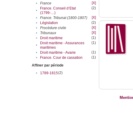
[X]
•
France
(2)
France. Conseil d’Etat
•
(1799-....)
[X]
•
France. Tribunat (1800-1807)
(2)
•
Législation
[X]
•
Procédure civile
[X]
•
Tribunaux
(1)
•
Droit maritime
(1)
Droit maritime - Assurances
•
maritimes
(1)
•
Droit maritime - Avarie
(1)
•
France. Cour de cassation
Affiner par période
(2)
•
1789-1815
Mentio