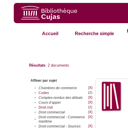
Accueil
Recherche simple
Résultats
2
documents
Affiner par sujet
[X]
•
Chambres de commerce
(2)
•
Codes
[X]
•
Comptes-rendus des débats
[X]
•
Cours d’appel
(2)
•
Droit civil
[X]
•
Droit commercial
[X]
Droit commercial - Commerce
•
maritime
[X]
•
Droit commercial - Sources