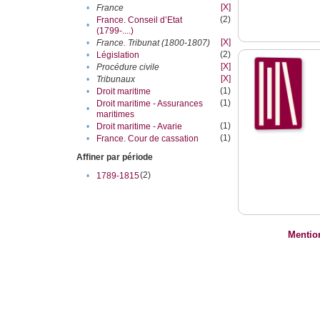
[X]
•
France
(2)
France. Conseil d’Etat
•
(1799-....)
[X]
•
France. Tribunat (1800-1807)
(2)
•
Législation
[X]
•
Procédure civile
[X]
•
Tribunaux
(1)
•
Droit maritime
(1)
Droit maritime - Assurances
•
maritimes
(1)
•
Droit maritime - Avarie
(1)
•
France. Cour de cassation
Affiner par période
(2)
•
1789-1815
Mentio