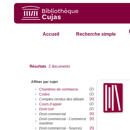
Accueil
Recherche simple
Résultats
2
documents
Affiner par sujet
(2)
•
Chambres de commerce
(2)
•
Codes
[X]
•
Comptes-rendus des débats
(2)
•
Cours d’appel
(2)
•
Droit civil
[X]
•
Droit commercial
[X]
Droit commercial - Commerce
•
maritime
[X]
•
Droit commercial - Sources