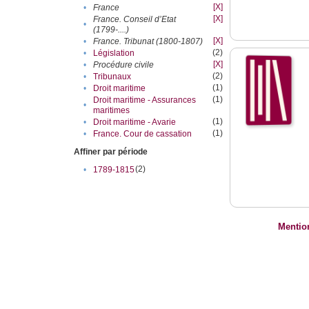
[X]
•
France
[X]
France. Conseil d’Etat
•
(1799-....)
[X]
•
France. Tribunat (1800-1807)
(2)
•
Législation
[X]
•
Procédure civile
(2)
•
Tribunaux
(1)
•
Droit maritime
(1)
Droit maritime - Assurances
•
maritimes
(1)
•
Droit maritime - Avarie
(1)
•
France. Cour de cassation
Affiner par période
(2)
•
1789-1815
Mentio