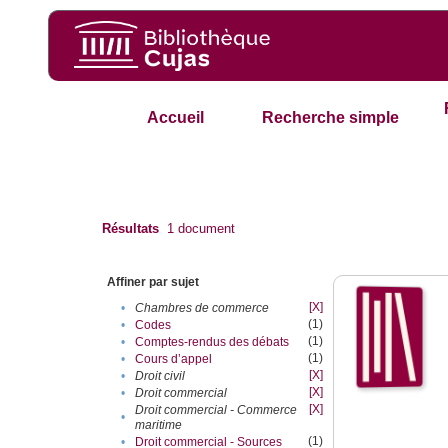
Accueil
Recherche simple
Résultats
1
document
Affiner par sujet
[X]
•
Chambres de commerce
(1)
•
Codes
(1)
•
Comptes-rendus des débats
(1)
•
Cours d’appel
[X]
•
Droit civil
[X]
•
Droit commercial
[X]
Droit commercial - Commerce
•
maritime
(1)
•
Droit commercial - Sources