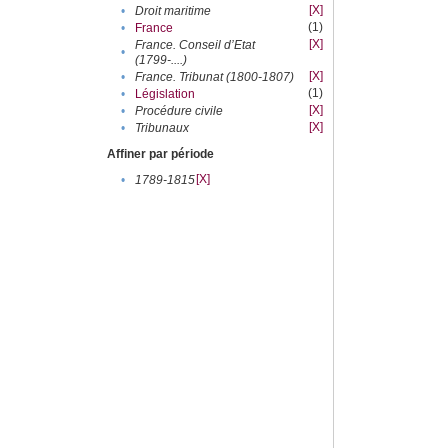
[X]
•
Droit maritime
(1)
•
France
[X]
France. Conseil d’Etat
•
(1799-....)
[X]
•
France. Tribunat (1800-1807)
(1)
•
Législation
[X]
•
Procédure civile
[X]
•
Tribunaux
Affiner par période
[X]
•
1789-1815