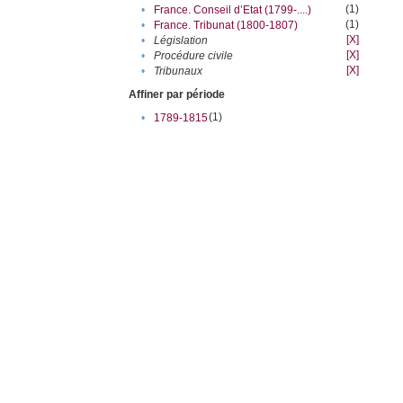
(1)
•
France. Conseil d’Etat (1799-....)
(1)
•
France. Tribunat (1800-1807)
[X]
•
Législation
[X]
•
Procédure civile
[X]
•
Tribunaux
Affiner par période
(1)
•
1789-1815