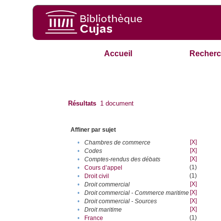
Accueil
Recherc
Résultats
1
document
Affiner par sujet
[X]
•
Chambres de commerce
[X]
•
Codes
[X]
•
Comptes-rendus des débats
(1)
•
Cours d’appel
(1)
•
Droit civil
[X]
•
Droit commercial
[X]
•
Droit commercial - Commerce maritime
[X]
•
Droit commercial - Sources
[X]
•
Droit maritime
(1)
•
France