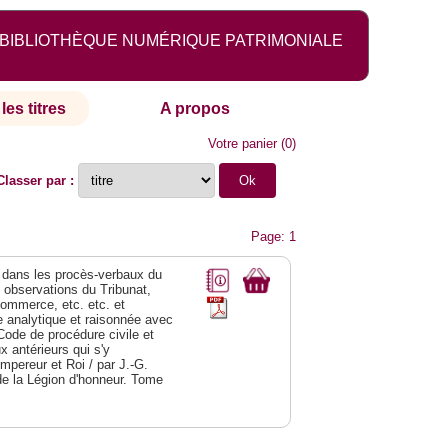
BIBLIOTHÈQUE NUMÉRIQUE PATRIMONIALE
les titres
A propos
Votre panier
(
0
)
Classer par :
Page: 1
dans les procès-verbaux du
s observations du Tribunat,
commerce, etc. etc. et
analytique et raisonnée avec
Code de procédure civile et
 antérieurs qui s'y
Empereur et Roi / par J.-G.
de la Légion d'honneur. Tome