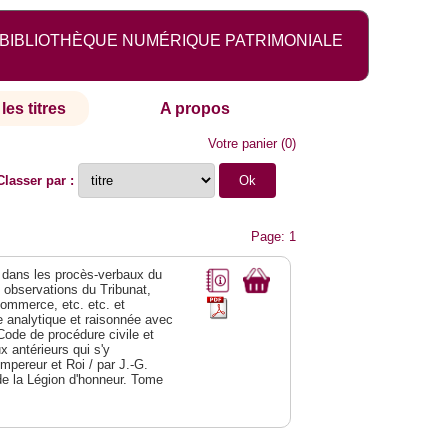
BIBLIOTHÈQUE NUMÉRIQUE PATRIMONIALE
les titres
A propos
Votre panier
(
0
)
Classer par :
Page: 1
dans les procès-verbaux du
s observations du Tribunat,
commerce, etc. etc. et
analytique et raisonnée avec
Code de procédure civile et
 antérieurs qui s'y
Empereur et Roi / par J.-G.
de la Légion d'honneur. Tome