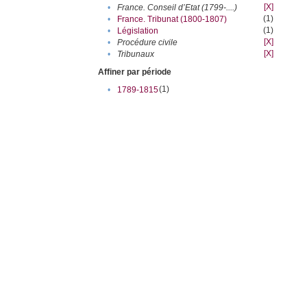
[X]
•
France. Conseil d’Etat (1799-....)
(1)
•
France. Tribunat (1800-1807)
(1)
•
Législation
[X]
•
Procédure civile
[X]
•
Tribunaux
Affiner par période
(1)
•
1789-1815