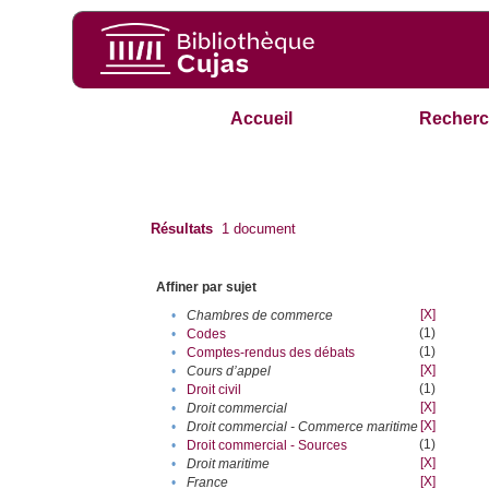
Accueil
Recherc
Résultats
1
document
Affiner par sujet
[X]
•
Chambres de commerce
(1)
•
Codes
(1)
•
Comptes-rendus des débats
[X]
•
Cours d’appel
(1)
•
Droit civil
[X]
•
Droit commercial
[X]
•
Droit commercial - Commerce maritime
(1)
•
Droit commercial - Sources
[X]
•
Droit maritime
[X]
•
France