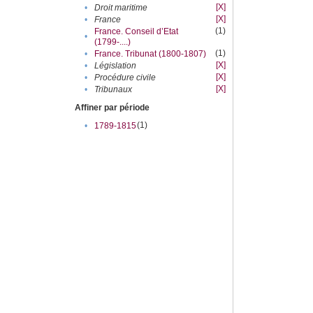
[X]
•
Droit maritime
[X]
•
France
(1)
France. Conseil d’Etat
•
(1799-....)
(1)
•
France. Tribunat (1800-1807)
[X]
•
Législation
[X]
•
Procédure civile
[X]
•
Tribunaux
Affiner par période
(1)
•
1789-1815