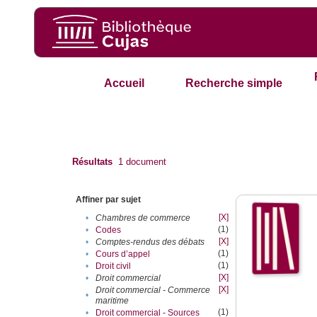
Accueil
Recherche simple
Résultats
1
document
Affiner par sujet
[X]
•
Chambres de commerce
(1)
•
Codes
[X]
•
Comptes-rendus des débats
(1)
•
Cours d’appel
(1)
•
Droit civil
[X]
•
Droit commercial
[X]
Droit commercial - Commerce
•
maritime
(1)
•
Droit commercial - Sources