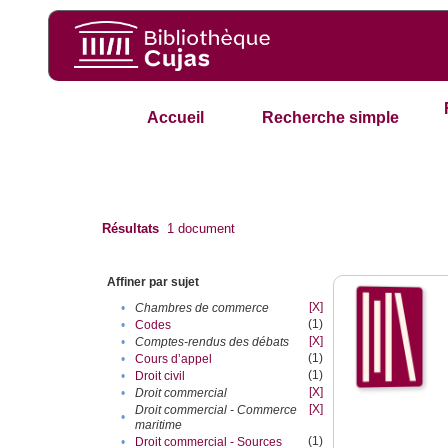
Accueil
Recherche simple
Résultats
1
document
Affiner par sujet
[X]
•
Chambres de commerce
(1)
•
Codes
[X]
•
Comptes-rendus des débats
(1)
•
Cours d’appel
(1)
•
Droit civil
[X]
•
Droit commercial
[X]
Droit commercial - Commerce
•
maritime
(1)
•
Droit commercial - Sources