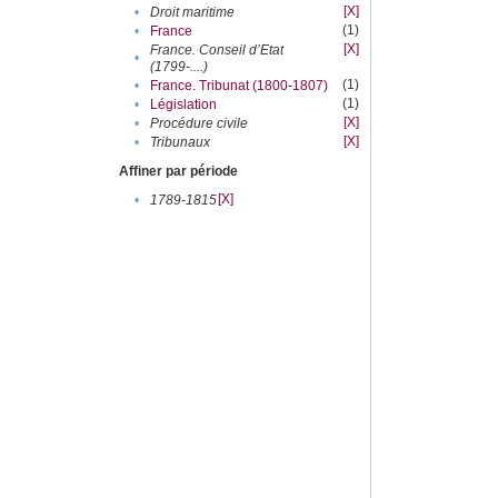
[X]
•
Droit maritime
(1)
•
France
[X]
France. Conseil d’Etat
•
(1799-....)
(1)
•
France. Tribunat (1800-1807)
(1)
•
Législation
[X]
•
Procédure civile
[X]
•
Tribunaux
Affiner par période
[X]
•
1789-1815