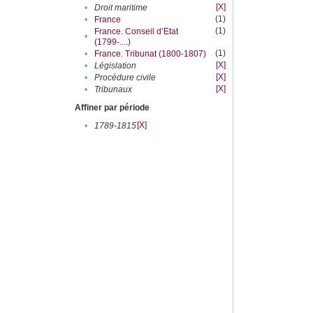
[X]
•
Droit maritime
(1)
•
France
(1)
France. Conseil d’Etat
•
(1799-....)
(1)
•
France. Tribunat (1800-1807)
[X]
•
Législation
[X]
•
Procédure civile
[X]
•
Tribunaux
Affiner par période
[X]
•
1789-1815