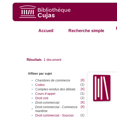
Accueil
Recherche simple
Résultats
1
document
Affiner par sujet
[X]
•
Chambres de commerce
(1)
•
Codes
[X]
•
Comptes-rendus des débats
(1)
•
Cours d’appel
(1)
•
Droit civil
[X]
•
Droit commercial
[X]
Droit commercial - Commerce
•
maritime
(1)
•
Droit commercial - Sources