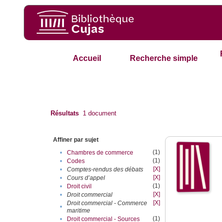
Accueil
Recherche simple
Résultats
1
document
Affiner par sujet
(1)
•
Chambres de commerce
(1)
•
Codes
[X]
•
Comptes-rendus des débats
[X]
•
Cours d’appel
(1)
•
Droit civil
[X]
•
Droit commercial
[X]
Droit commercial - Commerce
•
maritime
(1)
•
Droit commercial - Sources