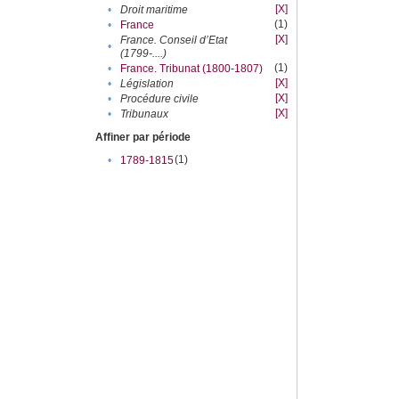
[X]
•
Droit maritime
(1)
•
France
[X]
France. Conseil d’Etat
•
(1799-....)
(1)
•
France. Tribunat (1800-1807)
[X]
•
Législation
[X]
•
Procédure civile
[X]
•
Tribunaux
Affiner par période
(1)
•
1789-1815