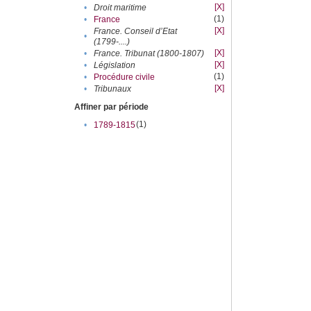
[X]
•
Droit maritime
(1)
•
France
[X]
France. Conseil d’Etat
•
(1799-....)
[X]
•
France. Tribunat (1800-1807)
[X]
•
Législation
(1)
•
Procédure civile
[X]
•
Tribunaux
Affiner par période
(1)
•
1789-1815