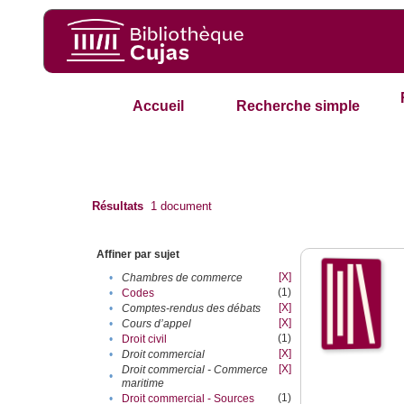
Accueil
Recherche simple
Résultats
1
document
Affiner par sujet
[X]
•
Chambres de commerce
(1)
•
Codes
[X]
•
Comptes-rendus des débats
[X]
•
Cours d’appel
(1)
•
Droit civil
[X]
•
Droit commercial
[X]
Droit commercial - Commerce
•
maritime
(1)
•
Droit commercial - Sources