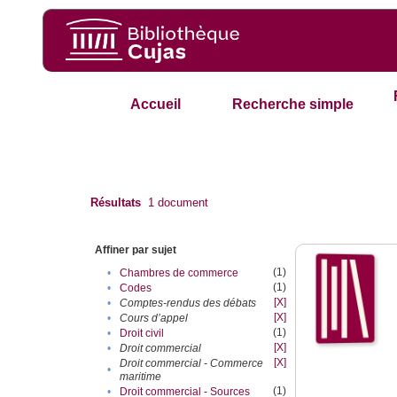
Accueil
Recherche simple
Résultats
1
document
Affiner par sujet
(1)
•
Chambres de commerce
(1)
•
Codes
[X]
•
Comptes-rendus des débats
[X]
•
Cours d’appel
(1)
•
Droit civil
[X]
•
Droit commercial
[X]
Droit commercial - Commerce
•
maritime
(1)
•
Droit commercial - Sources