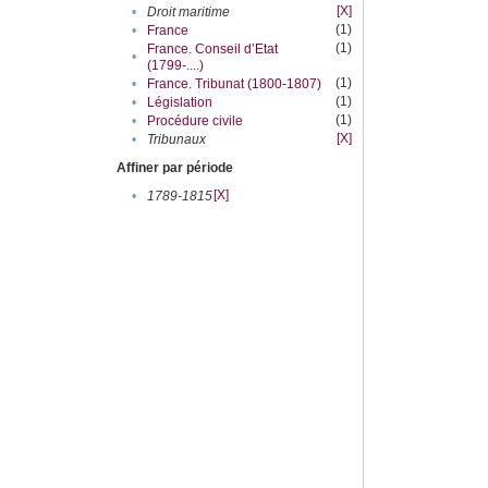
[X]
•
Droit maritime
(1)
•
France
(1)
France. Conseil d’Etat
•
(1799-....)
(1)
•
France. Tribunat (1800-1807)
(1)
•
Législation
(1)
•
Procédure civile
[X]
•
Tribunaux
Affiner par période
[X]
•
1789-1815