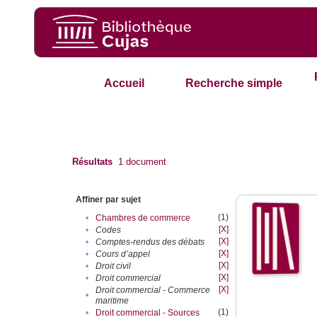
Accueil
Recherche simple
Résultats
1
document
Affiner par sujet
(1)
•
Chambres de commerce
[X]
•
Codes
[X]
•
Comptes-rendus des débats
[X]
•
Cours d’appel
[X]
•
Droit civil
[X]
•
Droit commercial
[X]
Droit commercial - Commerce
•
maritime
(1)
•
Droit commercial - Sources