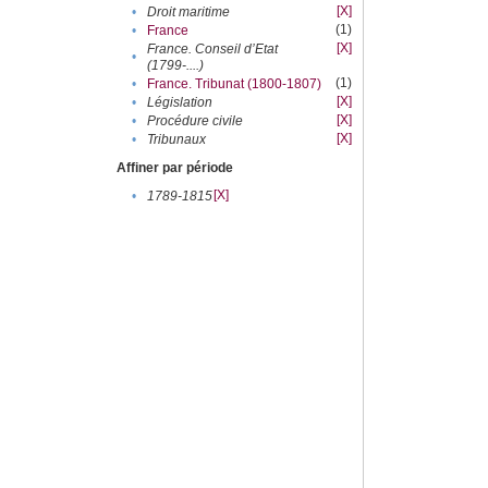
[X]
•
Droit maritime
(1)
•
France
[X]
France. Conseil d’Etat
•
(1799-....)
(1)
•
France. Tribunat (1800-1807)
[X]
•
Législation
[X]
•
Procédure civile
[X]
•
Tribunaux
Affiner par période
[X]
•
1789-1815