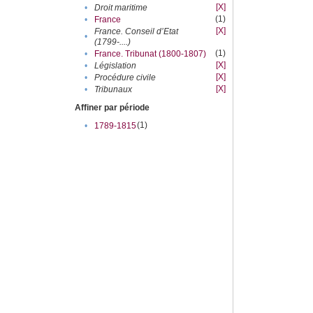
[X]
•
Droit maritime
(1)
•
France
[X]
France. Conseil d’Etat
•
(1799-....)
(1)
•
France. Tribunat (1800-1807)
[X]
•
Législation
[X]
•
Procédure civile
[X]
•
Tribunaux
Affiner par période
(1)
•
1789-1815