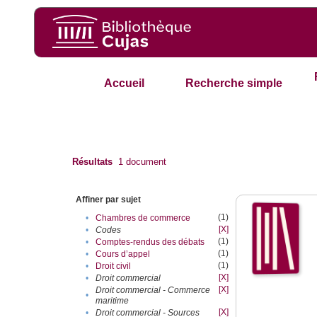
Accueil
Recherche simple
Résultats
1
document
Affiner par sujet
(1)
•
Chambres de commerce
[X]
•
Codes
(1)
•
Comptes-rendus des débats
(1)
•
Cours d’appel
(1)
•
Droit civil
[X]
•
Droit commercial
[X]
Droit commercial - Commerce
•
maritime
[X]
•
Droit commercial - Sources