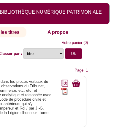
BIBLIOTHÈQUE NUMÉRIQUE PATRIMONIALE
les titres
A propos
Votre panier
(
0
)
Classer par :
Page: 1
dans les procès-verbaux du
s observations du Tribunat,
commerce, etc. etc. et
analytique et raisonnée avec
Code de procédure civile et
 antérieurs qui s'y
Empereur et Roi / par J.-G.
de la Légion d'honneur. Tome