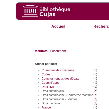
Accueil
Recherc
Résultats
1
document
Affiner par sujet
(1)
•
Chambres de commerce
(1)
•
Codes
(1)
•
Comptes-rendus des débats
(1)
•
Cours d’appel
(1)
•
Droit civil
[X]
•
Droit commercial
[X]
•
Droit commercial - Commerce maritime
[X]
•
Droit commercial - Sources
[X]
•
Droit maritime
(1)
•
France