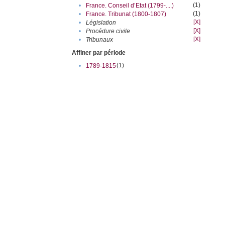
(1)
•
France. Conseil d’Etat (1799-....)
(1)
•
France. Tribunat (1800-1807)
[X]
•
Législation
[X]
•
Procédure civile
[X]
•
Tribunaux
Affiner par période
(1)
•
1789-1815