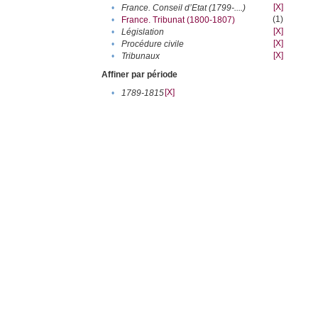
[X]
•
France. Conseil d’Etat (1799-....)
(1)
•
France. Tribunat (1800-1807)
[X]
•
Législation
[X]
•
Procédure civile
[X]
•
Tribunaux
Affiner par période
[X]
•
1789-1815