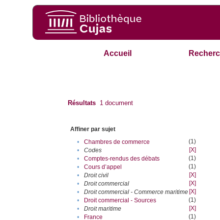
Accueil
Recherc
Résultats
1
document
Affiner par sujet
(1)
•
Chambres de commerce
[X]
•
Codes
(1)
•
Comptes-rendus des débats
(1)
•
Cours d’appel
[X]
•
Droit civil
[X]
•
Droit commercial
[X]
•
Droit commercial - Commerce maritime
(1)
•
Droit commercial - Sources
[X]
•
Droit maritime
(1)
•
France