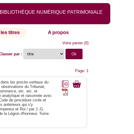
BIBLIOTHÈQUE NUMÉRIQUE PATRIMONIALE
les titres
A propos
Votre panier
(
0
)
Classer par :
Page: 1
dans les procès-verbaux du
s observations du Tribunat,
commerce, etc. etc. et
analytique et raisonnée avec
Code de procédure civile et
 antérieurs qui s'y
Empereur et Roi / par J.-G.
de la Légion d'honneur. Tome