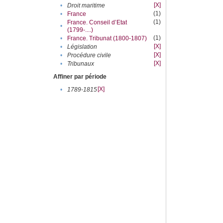
[X]
•
Droit maritime
(1)
•
France
(1)
France. Conseil d’Etat
•
(1799-....)
(1)
•
France. Tribunat (1800-1807)
[X]
•
Législation
[X]
•
Procédure civile
[X]
•
Tribunaux
Affiner par période
[X]
•
1789-1815