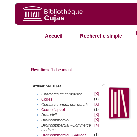
Accueil
Recherche simple
Résultats
1
document
Affiner par sujet
[X]
•
Chambres de commerce
(1)
•
Codes
[X]
•
Comptes-rendus des débats
(1)
•
Cours d’appel
[X]
•
Droit civil
[X]
•
Droit commercial
[X]
Droit commercial - Commerce
•
maritime
(1)
•
Droit commercial - Sources