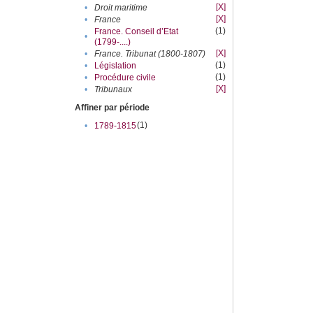
[X]
•
Droit maritime
[X]
•
France
(1)
France. Conseil d’Etat
•
(1799-....)
[X]
•
France. Tribunat (1800-1807)
(1)
•
Législation
(1)
•
Procédure civile
[X]
•
Tribunaux
Affiner par période
(1)
•
1789-1815