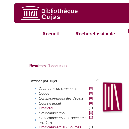
Accueil
Recherche simple
Résultats
1
document
Affiner par sujet
[X]
•
Chambres de commerce
[X]
•
Codes
[X]
•
Comptes-rendus des débats
[X]
•
Cours d’appel
(1)
•
Droit civil
[X]
•
Droit commercial
[X]
Droit commercial - Commerce
•
maritime
(1)
•
Droit commercial - Sources