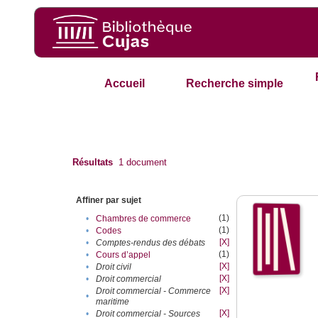
Accueil
Recherche simple
Résultats
1
document
Affiner par sujet
(1)
•
Chambres de commerce
(1)
•
Codes
[X]
•
Comptes-rendus des débats
(1)
•
Cours d’appel
[X]
•
Droit civil
[X]
•
Droit commercial
[X]
Droit commercial - Commerce
•
maritime
[X]
•
Droit commercial - Sources