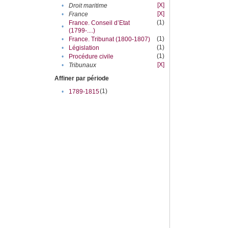
[X]
•
Droit maritime
[X]
•
France
(1)
France. Conseil d’Etat
•
(1799-....)
(1)
•
France. Tribunat (1800-1807)
(1)
•
Législation
(1)
•
Procédure civile
[X]
•
Tribunaux
Affiner par période
(1)
•
1789-1815