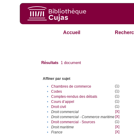
Accueil
Recherc
Résultats
1
document
Affiner par sujet
(1)
•
Chambres de commerce
(1)
•
Codes
(1)
•
Comptes-rendus des débats
(1)
•
Cours d’appel
(1)
•
Droit civil
[X]
•
Droit commercial
[X]
•
Droit commercial - Commerce maritime
(1)
•
Droit commercial - Sources
[X]
•
Droit maritime
[X]
•
France