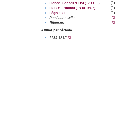
(1)
•
France. Conseil d’Etat (1799-....)
(1)
•
France. Tribunat (1800-1807)
(1)
•
Législation
[X]
•
Procédure civile
[X]
•
Tribunaux
Affiner par période
[X]
•
1789-1815