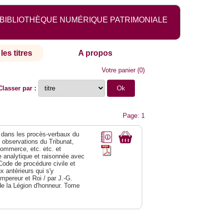
BIBLIOTHÈQUE NUMÉRIQUE PATRIMONIALE
les titres
A propos
Votre panier
(
0
)
Classer par :
Page: 1
dans les procès-verbaux du
s observations du Tribunat,
commerce, etc. etc. et
analytique et raisonnée avec
Code de procédure civile et
 antérieurs qui s'y
Empereur et Roi / par J.-G.
de la Légion d'honneur. Tome