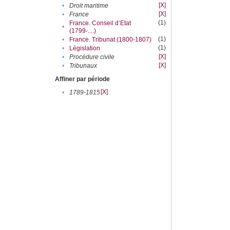
[X]
•
Droit maritime
[X]
•
France
(1)
France. Conseil d’Etat
•
(1799-....)
(1)
•
France. Tribunat (1800-1807)
(1)
•
Législation
[X]
•
Procédure civile
[X]
•
Tribunaux
Affiner par période
[X]
•
1789-1815