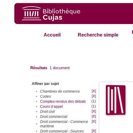
Accueil
Recherche simple
Résultats
1
document
Affiner par sujet
[X]
•
Chambres de commerce
[X]
•
Codes
(1)
•
Comptes-rendus des débats
(1)
•
Cours d’appel
[X]
•
Droit civil
[X]
•
Droit commercial
[X]
Droit commercial - Commerce
•
maritime
[X]
•
Droit commercial - Sources