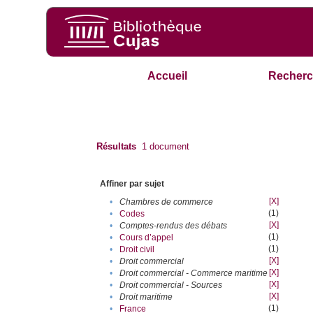
Accueil
Recherc
Résultats
1
document
Affiner par sujet
[X]
•
Chambres de commerce
(1)
•
Codes
[X]
•
Comptes-rendus des débats
(1)
•
Cours d’appel
(1)
•
Droit civil
[X]
•
Droit commercial
[X]
•
Droit commercial - Commerce maritime
[X]
•
Droit commercial - Sources
[X]
•
Droit maritime
(1)
•
France