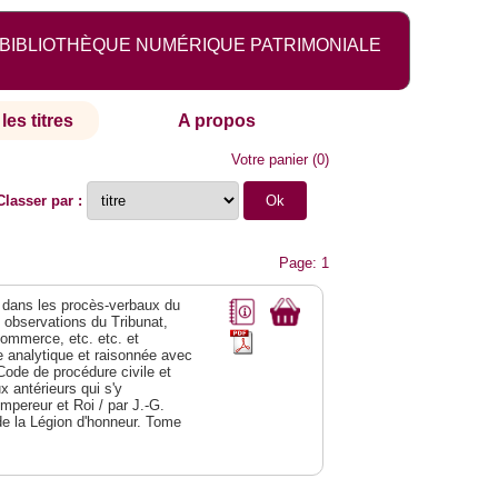
BIBLIOTHÈQUE NUMÉRIQUE PATRIMONIALE
les titres
A propos
Votre panier
(
0
)
Classer par :
Page: 1
dans les procès-verbaux du
s observations du Tribunat,
commerce, etc. etc. et
analytique et raisonnée avec
Code de procédure civile et
 antérieurs qui s'y
Empereur et Roi / par J.-G.
de la Légion d'honneur. Tome