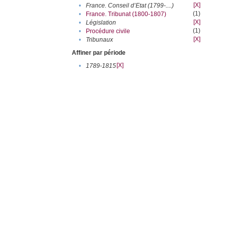
[X]
•
France. Conseil d’Etat (1799-....)
(1)
•
France. Tribunat (1800-1807)
[X]
•
Législation
(1)
•
Procédure civile
[X]
•
Tribunaux
Affiner par période
[X]
•
1789-1815