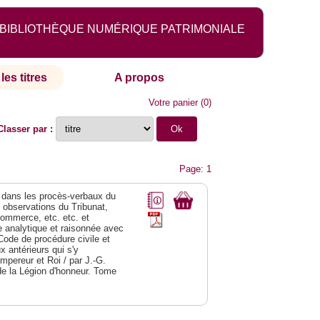
BIBLIOTHÈQUE NUMÉRIQUE PATRIMONIALE
les titres
A propos
Votre panier
(
0
)
Classer par :
Page: 1
dans les procès-verbaux du
s observations du Tribunat,
commerce, etc. etc. et
analytique et raisonnée avec
Code de procédure civile et
 antérieurs qui s'y
Empereur et Roi / par J.-G.
de la Légion d'honneur. Tome