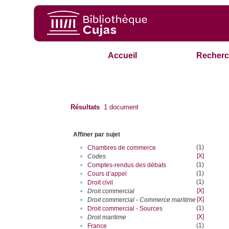
Accueil
Recherc
Résultats
1
document
Affiner par sujet
(1)
•
Chambres de commerce
[X]
•
Codes
(1)
•
Comptes-rendus des débats
(1)
•
Cours d’appel
(1)
•
Droit civil
[X]
•
Droit commercial
[X]
•
Droit commercial - Commerce maritime
(1)
•
Droit commercial - Sources
[X]
•
Droit maritime
(1)
•
France