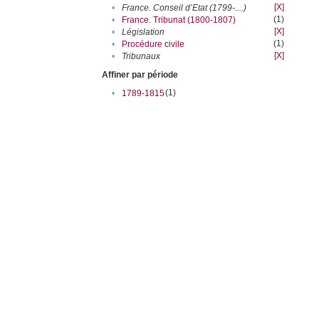
[X]
•
France. Conseil d’Etat (1799-....)
(1)
•
France. Tribunat (1800-1807)
[X]
•
Législation
(1)
•
Procédure civile
[X]
•
Tribunaux
Affiner par période
(1)
•
1789-1815