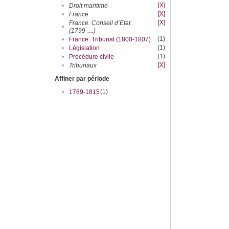
[X]
•
Droit maritime
[X]
•
France
[X]
France. Conseil d’Etat
•
(1799-....)
(1)
•
France. Tribunat (1800-1807)
(1)
•
Législation
(1)
•
Procédure civile
[X]
•
Tribunaux
Affiner par période
(1)
•
1789-1815