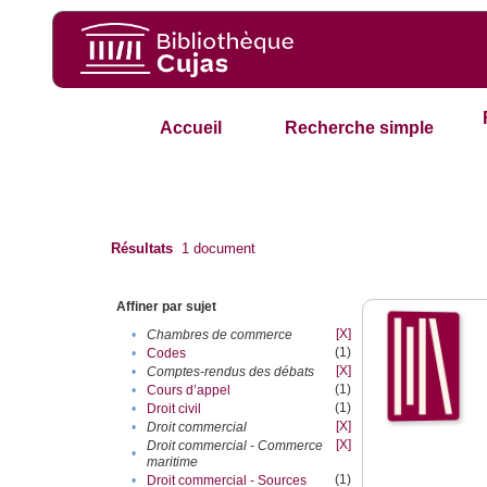
Accueil
Recherche simple
Résultats
1
document
Affiner par sujet
[X]
•
Chambres de commerce
(1)
•
Codes
[X]
•
Comptes-rendus des débats
(1)
•
Cours d’appel
(1)
•
Droit civil
[X]
•
Droit commercial
[X]
Droit commercial - Commerce
•
maritime
(1)
•
Droit commercial - Sources