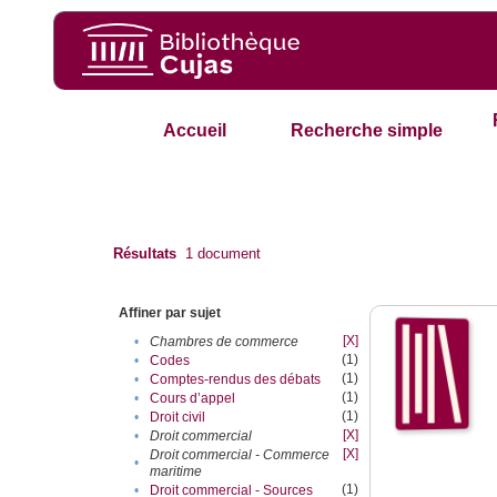
Accueil
Recherche simple
Résultats
1
document
Affiner par sujet
[X]
•
Chambres de commerce
(1)
•
Codes
(1)
•
Comptes-rendus des débats
(1)
•
Cours d’appel
(1)
•
Droit civil
[X]
•
Droit commercial
[X]
Droit commercial - Commerce
•
maritime
(1)
•
Droit commercial - Sources