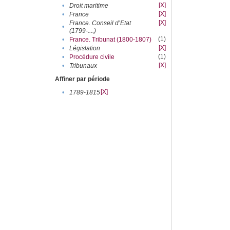
[X]
•
Droit maritime
[X]
•
France
[X]
France. Conseil d’Etat
•
(1799-....)
(1)
•
France. Tribunat (1800-1807)
[X]
•
Législation
(1)
•
Procédure civile
[X]
•
Tribunaux
Affiner par période
[X]
•
1789-1815