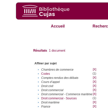
Accueil
Recherc
Résultats
1
document
Affiner par sujet
[X]
•
Chambres de commerce
(1)
•
Codes
[X]
•
Comptes-rendus des débats
[X]
•
Cours d’appel
[X]
•
Droit civil
[X]
•
Droit commercial
[X]
•
Droit commercial - Commerce maritime
(1)
•
Droit commercial - Sources
[X]
•
Droit maritime
[X]
•
France