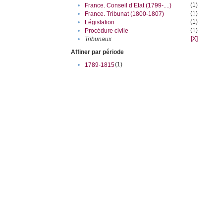
(1)
•
France. Conseil d’Etat (1799-....)
(1)
•
France. Tribunat (1800-1807)
(1)
•
Législation
(1)
•
Procédure civile
[X]
•
Tribunaux
Affiner par période
(1)
•
1789-1815