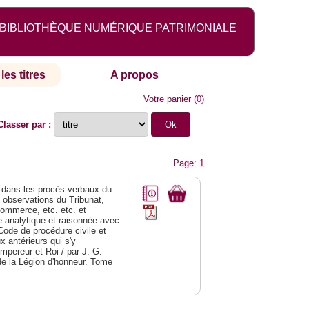
BIBLIOTHÈQUE NUMÉRIQUE PATRIMONIALE
les titres
A propos
Votre panier
(
0
)
Classer par :
Page: 1
dans les procès-verbaux du
s observations du Tribunat,
commerce, etc. etc. et
analytique et raisonnée avec
Code de procédure civile et
 antérieurs qui s'y
Empereur et Roi / par J.-G.
de la Légion d'honneur. Tome