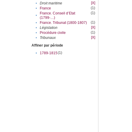
[X]
•
Droit maritime
(1)
•
France
(1)
France. Conseil d’Etat
•
(1799-....)
(1)
•
France. Tribunat (1800-1807)
[X]
•
Législation
(1)
•
Procédure civile
[X]
•
Tribunaux
Affiner par période
(1)
•
1789-1815