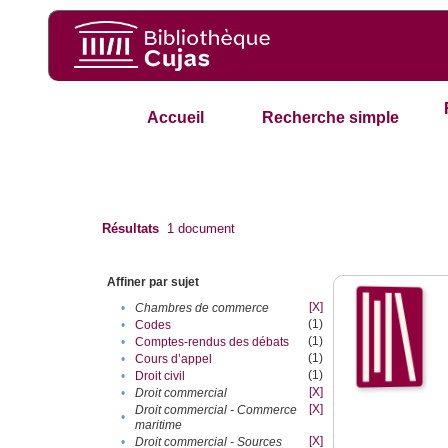
Accueil
Recherche simple
Résultats
1
document
Affiner par sujet
[X]
•
Chambres de commerce
(1)
•
Codes
(1)
•
Comptes-rendus des débats
(1)
•
Cours d’appel
(1)
•
Droit civil
[X]
•
Droit commercial
[X]
Droit commercial - Commerce
•
maritime
[X]
•
Droit commercial - Sources