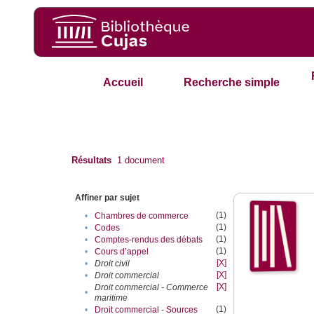
Accueil
Recherche simple
Résultats
1
document
Affiner par sujet
(1)
•
Chambres de commerce
(1)
•
Codes
(1)
•
Comptes-rendus des débats
(1)
•
Cours d’appel
[X]
•
Droit civil
[X]
•
Droit commercial
[X]
Droit commercial - Commerce
•
maritime
(1)
•
Droit commercial - Sources