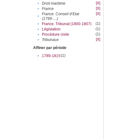
[X]
•
Droit maritime
[X]
•
France
[X]
France. Conseil d’Etat
•
(1799-....)
(1)
•
France. Tribunat (1800-1807)
(1)
•
Législation
(1)
•
Procédure civile
[X]
•
Tribunaux
Affiner par période
(1)
•
1789-1815