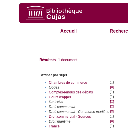
Accueil
Recherc
Résultats
1
document
Affiner par sujet
(1)
•
Chambres de commerce
[X]
•
Codes
(1)
•
Comptes-rendus des débats
(1)
•
Cours d’appel
[X]
•
Droit civil
[X]
•
Droit commercial
[X]
•
Droit commercial - Commerce maritime
(1)
•
Droit commercial - Sources
[X]
•
Droit maritime
(1)
•
France