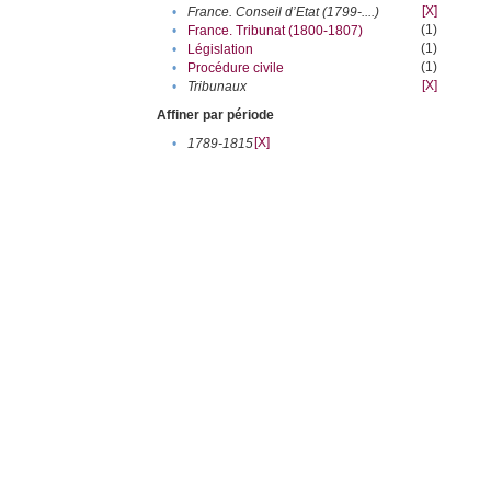
[X]
•
France. Conseil d’Etat (1799-....)
(1)
•
France. Tribunat (1800-1807)
(1)
•
Législation
(1)
•
Procédure civile
[X]
•
Tribunaux
Affiner par période
[X]
•
1789-1815