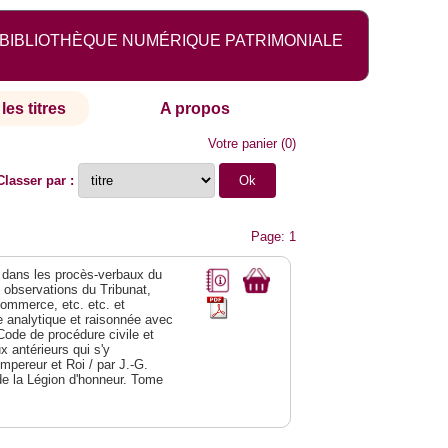
BIBLIOTHÈQUE NUMÉRIQUE PATRIMONIALE
les titres
A propos
Votre panier
(
0
)
Classer par :
Page: 1
dans les procès-verbaux du
s observations du Tribunat,
commerce, etc. etc. et
analytique et raisonnée avec
Code de procédure civile et
 antérieurs qui s'y
Empereur et Roi / par J.-G.
de la Légion d'honneur. Tome