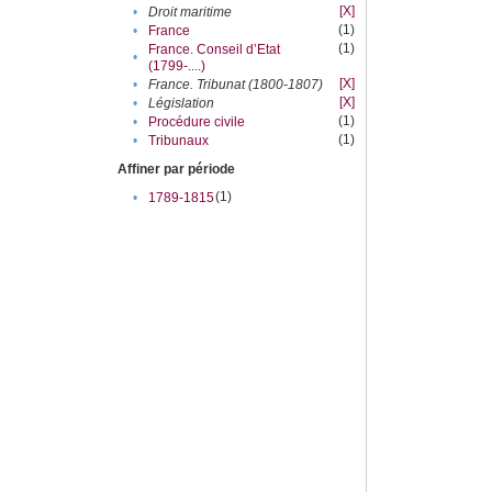
[X]
•
Droit maritime
(1)
•
France
(1)
France. Conseil d’Etat
•
(1799-....)
[X]
•
France. Tribunat (1800-1807)
[X]
•
Législation
(1)
•
Procédure civile
(1)
•
Tribunaux
Affiner par période
(1)
•
1789-1815