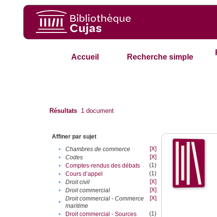
Accueil
Recherche simple
Résultats
1
document
Affiner par sujet
[X]
•
Chambres de commerce
[X]
•
Codes
(1)
•
Comptes-rendus des débats
(1)
•
Cours d’appel
[X]
•
Droit civil
[X]
•
Droit commercial
[X]
Droit commercial - Commerce
•
maritime
(1)
•
Droit commercial - Sources