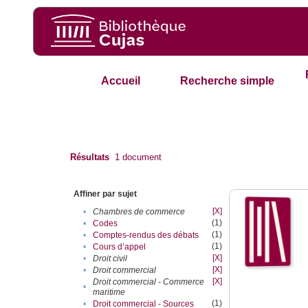
Accueil
Recherche simple
Résultats
1
document
Affiner par sujet
[X]
•
Chambres de commerce
(1)
•
Codes
(1)
•
Comptes-rendus des débats
(1)
•
Cours d’appel
[X]
•
Droit civil
[X]
•
Droit commercial
[X]
Droit commercial - Commerce
•
maritime
(1)
•
Droit commercial - Sources