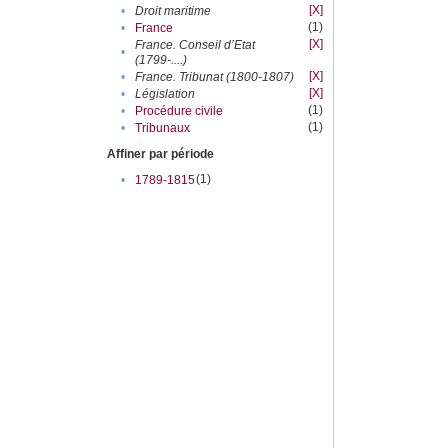
[X]
•
Droit maritime
(1)
•
France
[X]
France. Conseil d’Etat
•
(1799-....)
[X]
•
France. Tribunat (1800-1807)
[X]
•
Législation
(1)
•
Procédure civile
(1)
•
Tribunaux
Affiner par période
(1)
•
1789-1815