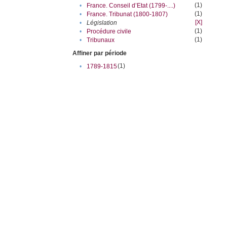
(1)
•
France. Conseil d’Etat (1799-....)
(1)
•
France. Tribunat (1800-1807)
[X]
•
Législation
(1)
•
Procédure civile
(1)
•
Tribunaux
Affiner par période
(1)
•
1789-1815