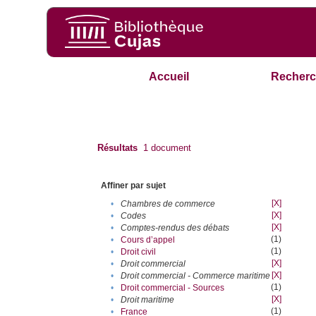
Accueil
Recherc
Résultats
1
document
Affiner par sujet
[X]
•
Chambres de commerce
[X]
•
Codes
[X]
•
Comptes-rendus des débats
(1)
•
Cours d’appel
(1)
•
Droit civil
[X]
•
Droit commercial
[X]
•
Droit commercial - Commerce maritime
(1)
•
Droit commercial - Sources
[X]
•
Droit maritime
(1)
•
France