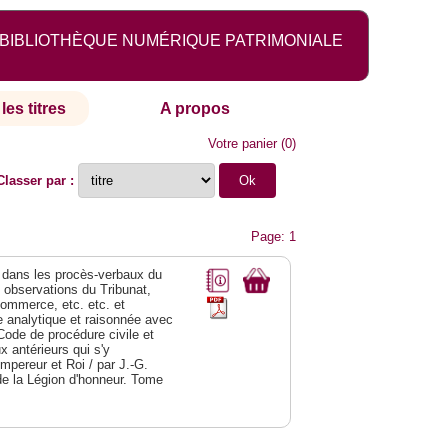
BIBLIOTHÈQUE NUMÉRIQUE PATRIMONIALE
les titres
A propos
Votre panier
(
0
)
Classer par :
Page: 1
dans les procès-verbaux du
s observations du Tribunat,
commerce, etc. etc. et
analytique et raisonnée avec
Code de procédure civile et
 antérieurs qui s'y
Empereur et Roi / par J.-G.
de la Légion d'honneur. Tome