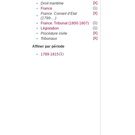
[X]
•
Droit maritime
(1)
•
France
[X]
France. Conseil d’Etat
•
(1799-....)
(1)
•
France. Tribunat (1800-1807)
(1)
•
Législation
[X]
•
Procédure civile
[X]
•
Tribunaux
Affiner par période
(1)
•
1789-1815