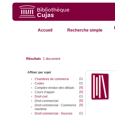
Accueil
Recherche simple
Résultats
1
document
Affiner par sujet
(1)
•
Chambres de commerce
(1)
•
Codes
[X]
•
Comptes-rendus des débats
[X]
•
Cours d’appel
(1)
•
Droit civil
[X]
•
Droit commercial
[X]
Droit commercial - Commerce
•
maritime
(1)
•
Droit commercial - Sources