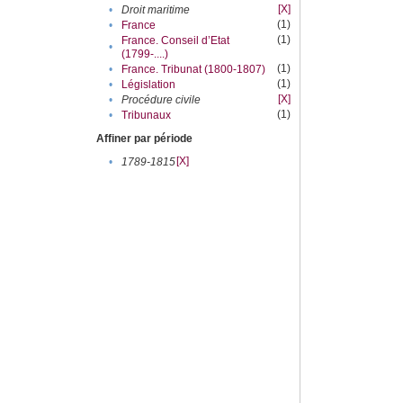
[X]
•
Droit maritime
(1)
•
France
(1)
France. Conseil d’Etat
•
(1799-....)
(1)
•
France. Tribunat (1800-1807)
(1)
•
Législation
[X]
•
Procédure civile
(1)
•
Tribunaux
Affiner par période
[X]
•
1789-1815