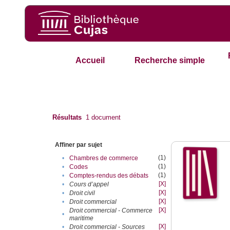
Accueil
Recherche simple
Résultats
1
document
Affiner par sujet
(1)
•
Chambres de commerce
(1)
•
Codes
(1)
•
Comptes-rendus des débats
[X]
•
Cours d’appel
[X]
•
Droit civil
[X]
•
Droit commercial
[X]
Droit commercial - Commerce
•
maritime
[X]
•
Droit commercial - Sources