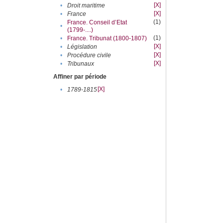
[X]
•
Droit maritime
[X]
•
France
(1)
France. Conseil d’Etat
•
(1799-....)
(1)
•
France. Tribunat (1800-1807)
[X]
•
Législation
[X]
•
Procédure civile
[X]
•
Tribunaux
Affiner par période
[X]
•
1789-1815