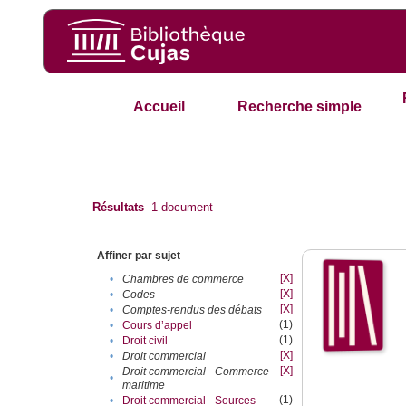
Accueil
Recherche simple
Résultats
1
document
Affiner par sujet
[X]
•
Chambres de commerce
[X]
•
Codes
[X]
•
Comptes-rendus des débats
(1)
•
Cours d’appel
(1)
•
Droit civil
[X]
•
Droit commercial
[X]
Droit commercial - Commerce
•
maritime
(1)
•
Droit commercial - Sources