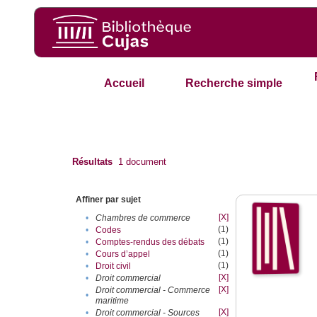
Accueil
Recherche simple
Résultats
1
document
Affiner par sujet
[X]
•
Chambres de commerce
(1)
•
Codes
(1)
•
Comptes-rendus des débats
(1)
•
Cours d’appel
(1)
•
Droit civil
[X]
•
Droit commercial
[X]
Droit commercial - Commerce
•
maritime
[X]
•
Droit commercial - Sources