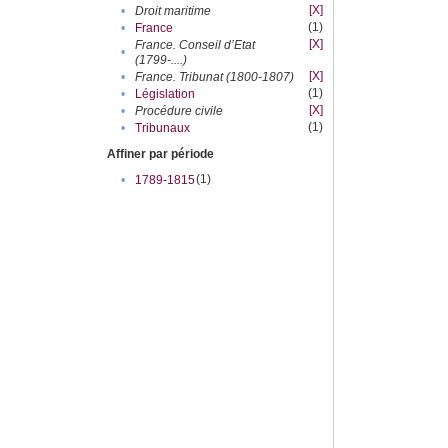
[X]
•
Droit maritime
(1)
•
France
[X]
France. Conseil d’Etat
•
(1799-....)
[X]
•
France. Tribunat (1800-1807)
(1)
•
Législation
[X]
•
Procédure civile
(1)
•
Tribunaux
Affiner par période
(1)
•
1789-1815