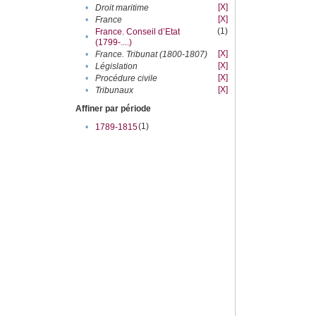
[X]
•
Droit maritime
[X]
•
France
(1)
France. Conseil d’Etat
•
(1799-....)
[X]
•
France. Tribunat (1800-1807)
[X]
•
Législation
[X]
•
Procédure civile
[X]
•
Tribunaux
Affiner par période
(1)
•
1789-1815