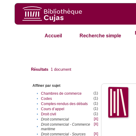
Accueil
Recherche simple
Résultats
1
document
Affiner par sujet
(1)
•
Chambres de commerce
(1)
•
Codes
(1)
•
Comptes-rendus des débats
(1)
•
Cours d’appel
(1)
•
Droit civil
[X]
•
Droit commercial
[X]
Droit commercial - Commerce
•
maritime
[X]
•
Droit commercial - Sources