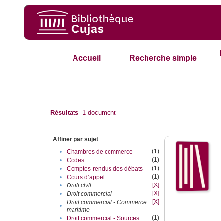
Accueil
Recherche simple
Résultats
1
document
Affiner par sujet
(1)
•
Chambres de commerce
(1)
•
Codes
(1)
•
Comptes-rendus des débats
(1)
•
Cours d’appel
[X]
•
Droit civil
[X]
•
Droit commercial
[X]
Droit commercial - Commerce
•
maritime
(1)
•
Droit commercial - Sources