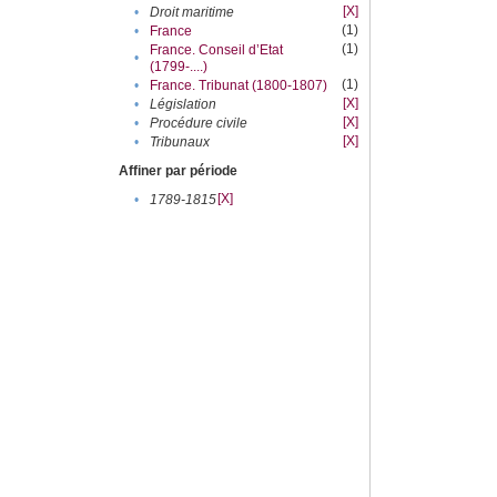
[X]
•
Droit maritime
(1)
•
France
(1)
France. Conseil d’Etat
•
(1799-....)
(1)
•
France. Tribunat (1800-1807)
[X]
•
Législation
[X]
•
Procédure civile
[X]
•
Tribunaux
Affiner par période
[X]
•
1789-1815