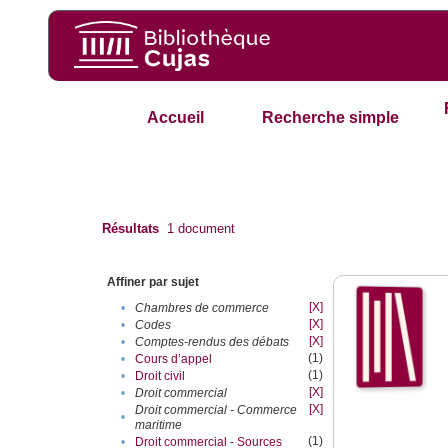
Accueil
Recherche simple
Résultats
1
document
Affiner par sujet
[X]
•
Chambres de commerce
[X]
•
Codes
[X]
•
Comptes-rendus des débats
(1)
•
Cours d’appel
(1)
•
Droit civil
[X]
•
Droit commercial
[X]
Droit commercial - Commerce
•
maritime
(1)
•
Droit commercial - Sources