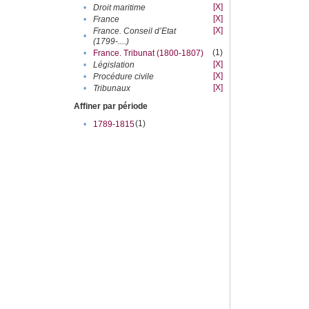
[X]
•
Droit maritime
[X]
•
France
[X]
France. Conseil d’Etat
•
(1799-....)
(1)
•
France. Tribunat (1800-1807)
[X]
•
Législation
[X]
•
Procédure civile
[X]
•
Tribunaux
Affiner par période
(1)
•
1789-1815