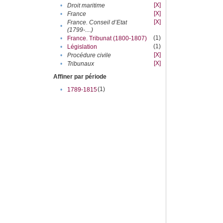
[X]
•
Droit maritime
[X]
•
France
[X]
France. Conseil d’Etat
•
(1799-....)
(1)
•
France. Tribunat (1800-1807)
(1)
•
Législation
[X]
•
Procédure civile
[X]
•
Tribunaux
Affiner par période
(1)
•
1789-1815