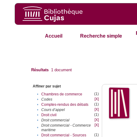
Accueil
Recherche simple
Résultats
1
document
Affiner par sujet
(1)
•
Chambres de commerce
[X]
•
Codes
(1)
•
Comptes-rendus des débats
[X]
•
Cours d’appel
(1)
•
Droit civil
[X]
•
Droit commercial
[X]
Droit commercial - Commerce
•
maritime
(1)
•
Droit commercial - Sources