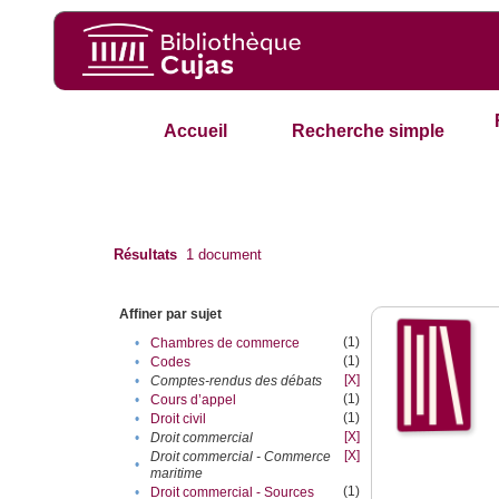
Accueil
Recherche simple
Résultats
1
document
Affiner par sujet
(1)
•
Chambres de commerce
(1)
•
Codes
[X]
•
Comptes-rendus des débats
(1)
•
Cours d’appel
(1)
•
Droit civil
[X]
•
Droit commercial
[X]
Droit commercial - Commerce
•
maritime
(1)
•
Droit commercial - Sources