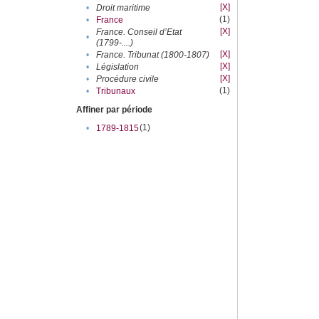
[X]
•
Droit maritime
(1)
•
France
[X]
France. Conseil d’Etat
•
(1799-....)
[X]
•
France. Tribunat (1800-1807)
[X]
•
Législation
[X]
•
Procédure civile
(1)
•
Tribunaux
Affiner par période
(1)
•
1789-1815